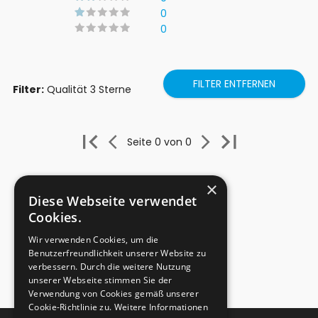
0
0
FILTER ENTFERNEN
Filter:
Qualität 3 Sterne
Seite 0 von 0
×
Diese Webseite verwendet
Cookies.
Wir verwenden Cookies, um die
Benutzerfreundlichkeit unserer Website zu
verbessern. Durch die weitere Nutzung
unserer Webseite stimmen Sie der
Verwendung von Cookies gemäß unserer
Cookie-Richtlinie zu.
Weitere Informationen