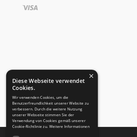
W
Wickelfalz-Flyer
Z
ZickZackfalz-Flyer
×
Diese Webseite verwendet
Cookies.
Wir verwenden Cookies, um die
Benutzerfreundlichkeit unserer Website zu
verbessern. Durch die weitere Nutzung
unserer Webseite stimmen Sie der
Verwendung von Cookies gemäß unserer
Cookie-Richtlinie zu.
Weitere Informationen