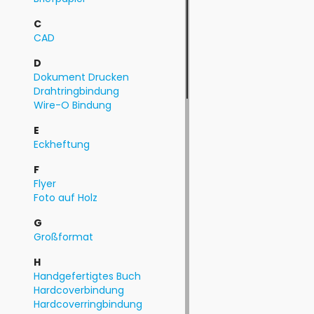
C
CAD
D
Dokument Drucken
Drahtringbindung
Wire-O Bindung
E
Eckheftung
F
Flyer
Foto auf Holz
G
Großformat
H
Handgefertigtes Buch
Hardcoverbindung
Hardcoverringbindung