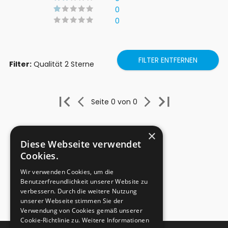
0
0
FILTER ENTFERNEN
Filter:
Qualität 2 Sterne
Seite 0 von 0
×
Diese Webseite verwendet
Cookies.
Wir verwenden Cookies, um die
Benutzerfreundlichkeit unserer Website zu
verbessern. Durch die weitere Nutzung
unserer Webseite stimmen Sie der
Verwendung von Cookies gemäß unserer
Cookie-Richtlinie zu.
Weitere Informationen