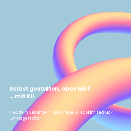
Selbst gestalten, aber wie?
... mit KI!
Kreativ in Sekunden - Das neue KI-Tool im sedruck
Onlinegestalter