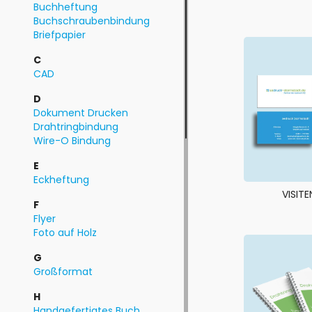
Buchheftung
Buchschraubenbindung
Briefpapier
C
CAD
D
Dokument Drucken
Drahtringbindung
Wire-O Bindung
E
Eckheftung
VISIT
F
Flyer
Foto auf Holz
G
Großformat
H
Handgefertigtes Buch